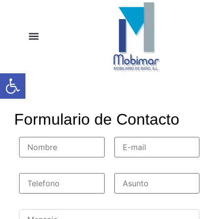
Abrir barra de herramientas
Contacto
Formulario de Contacto