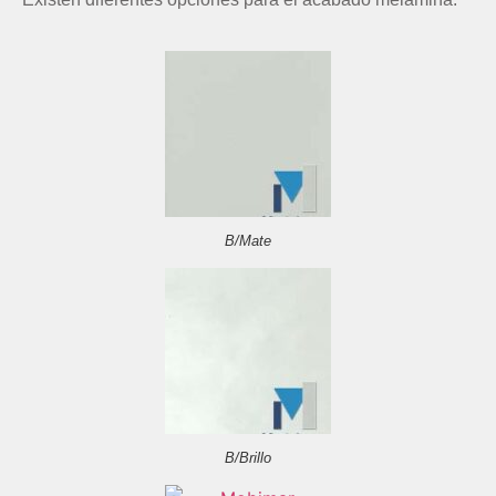
B/Mate
B/Brillo