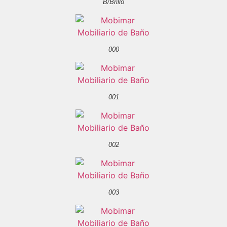
B/Brillo
000
001
002
003